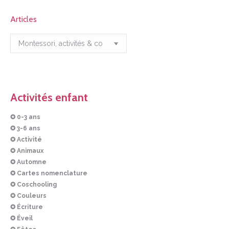
Articles
Articles
Activités enfant
✪ 0-3 ans
✪ 3-6 ans
✪ Activité
✪ Animaux
✪ Automne
✪ Cartes nomenclature
✪ Coschooling
✪ Couleurs
✪ Écriture
✪ Éveil