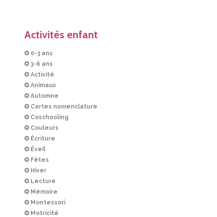
Activités enfant
✪ 0-3 ans
✪ 3-6 ans
✪ Activité
✪ Animaux
✪ Automne
✪ Cartes nomenclature
✪ Coschooling
✪ Couleurs
✪ Écriture
✪ Éveil
✪ Fêtes
✪ Hiver
✪ Lecture
✪ Mémoire
✪ Montessori
✪ Motricité