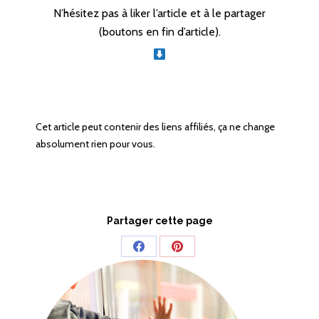
N’hésitez pas à liker l’article et à le partager
(boutons en fin d’article).
Cet article peut contenir des liens affiliés, ça ne change
absolument rien pour vous.
Partager cette page
Share
Share
on
on
Facebook
Pinterest