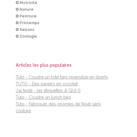
✪ Motricité
✪ Nature
✪ Peinture
✪ Printemps
✪ Saisons
✪ Zoologie
Articles les plus populaires
Tuto - Coudre un tote bag réversible en liberty
TUTO - Des paniers en crochet
J'ai testé - les étiquettes A-QUI-S
Tuto - Coudre un lunch bag
Tuto - Fabriquer des gnomes de Noël sans
couture