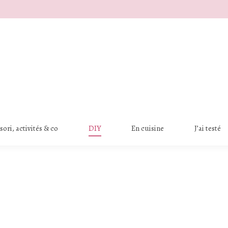
ori, activités & co
DIY
En cuisine
J’ai testé