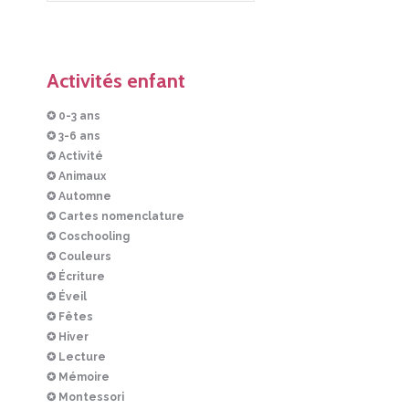
Activités enfant
✪ 0-3 ans
✪ 3-6 ans
✪ Activité
✪ Animaux
✪ Automne
✪ Cartes nomenclature
✪ Coschooling
✪ Couleurs
✪ Écriture
✪ Éveil
✪ Fêtes
✪ Hiver
✪ Lecture
✪ Mémoire
✪ Montessori