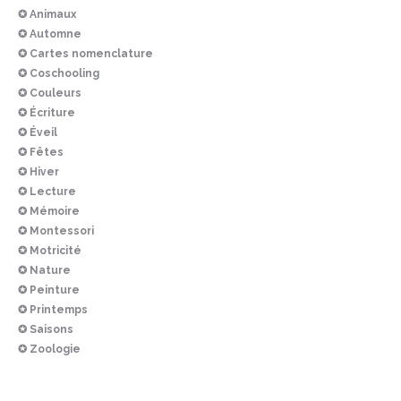
✪ Animaux
✪ Automne
✪ Cartes nomenclature
✪ Coschooling
✪ Couleurs
✪ Écriture
✪ Éveil
✪ Fêtes
✪ Hiver
✪ Lecture
✪ Mémoire
✪ Montessori
✪ Motricité
✪ Nature
✪ Peinture
✪ Printemps
✪ Saisons
✪ Zoologie