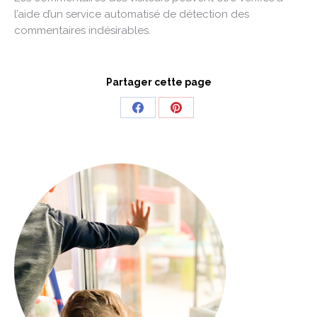
l’aide d’un service automatisé de détection des
commentaires indésirables.
Partager cette page
Share
Share
on
on
Facebook
Pinterest