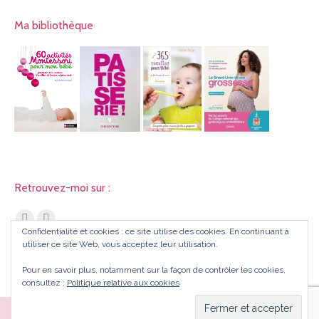
Ma bibliothèque
Retrouvez-moi sur :
Trouvez nous sur :
Facebook
Instagram
Confidentialité et cookies : ce site utilise des cookies. En continuant à
utiliser ce site Web, vous acceptez leur utilisation.
page
page
opens
opens
Pour en savoir plus, notamment sur la façon de contrôler les cookies,
in
in
consultez :
Politique relative aux cookies
new
new
Copyright Au cœur d'une maman - Tous droits réservés