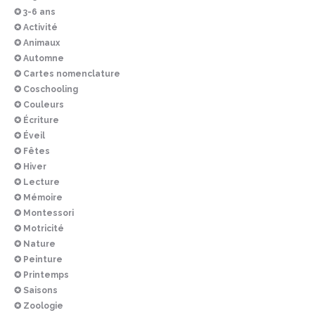
✪ 3-6 ans
✪ Activité
✪ Animaux
✪ Automne
✪ Cartes nomenclature
✪ Coschooling
✪ Couleurs
✪ Écriture
✪ Éveil
✪ Fêtes
✪ Hiver
✪ Lecture
✪ Mémoire
✪ Montessori
✪ Motricité
✪ Nature
✪ Peinture
✪ Printemps
✪ Saisons
✪ Zoologie