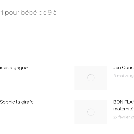
ri pour bébé de 9 à
Onglet
suivant
dines à gagner
Jeu Conco
6 mai 2019
ophie la girafe
BON PLAN
maternité
23 février 