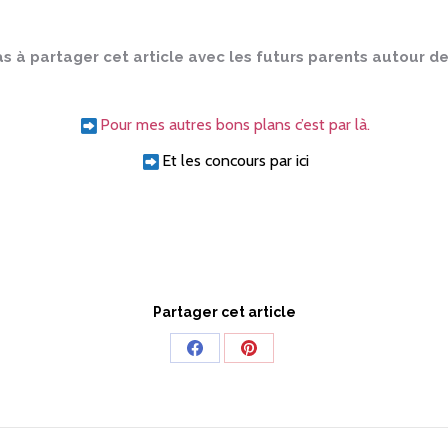
as à partager cet article avec les futurs parents autour de
Pour mes autres bons plans c’est par là.
Et les concours par ici
Partager cet article
Share
Share
on
on
Facebook
Pinterest