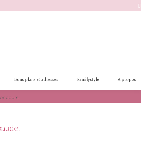
S
Bons plans et adresses
Familystyle
A propos
oncours…
baudet