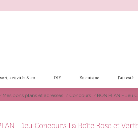
ori, activités & co
DIY
En cuisine
J’ai testé
ici :
Mes bons plans et adresses
Concours
BON PLAN – Jeu C
LAN - Jeu Concours La Boîte Rose et Vert