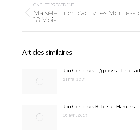
de
ONGLET PRÉCÉDENT
commentaire
Ma sélection d’activités Montesso
Onglet
18 Mois
précédent
Articles similaires
Jeu Concours – 3 poussettes cita
21 mai 2019
Jeu Concours Bébés et Mamans – S
16 avril 2019