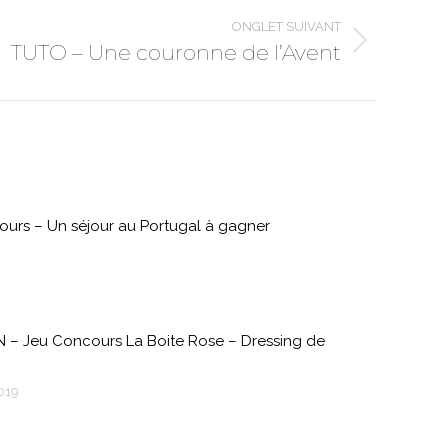
ONGLET SUIVANT
TUTO – Une couronne de l’Avent
urs – Un séjour au Portugal à gagner
 – Jeu Concours La Boite Rose – Dressing de
2019