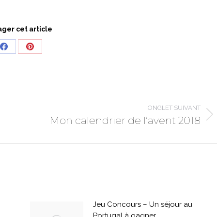
ager cet article
Share
Share
on
on
Facebook
Pinterest
ONGLET SUIVANT
Mon calendrier de l’avent 2018
Onglet
suivant
Jeu Concours – Un séjour au
Portugal à gagner