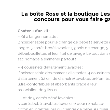
La boîte Rose et la boutique L
concours pour vous faire ga
Contenu d’un kit :
– Kit à langer nomade :
L’indispensable pour le change de bébé ! 1 serviette 
langer, 5 carrés bébé lavables 5 gants de change, 5
débarbouillettes et leur filet de lavage. Le tout dans
sac nomade à emmener partout !
– 4 coussinets d’allaitement lavables :
L’indispensable des mamans allaitantes. 4 coussinets
d’allaitement (12 cm de diamètre) lavables préformés
ultra-confortables et absorbants grâce à leur
association de 3 tissus.
– Lot de 5 carrés bébé lavables :
5 carrés bébé lavables (10×12 cm) pour remplacer
coton et lingettes lors du change de bébé. A utiliser