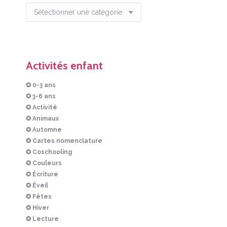
Articles
Activités enfant
✪ 0-3 ans
✪ 3-6 ans
✪ Activité
✪ Animaux
✪ Automne
✪ Cartes nomenclature
✪ Coschooling
✪ Couleurs
✪ Écriture
✪ Éveil
✪ Fêtes
✪ Hiver
✪ Lecture