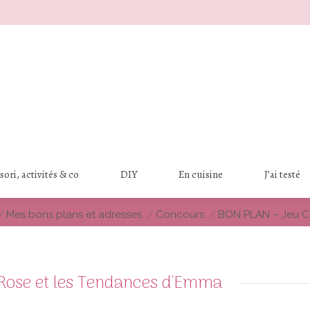
ori, activités & co
DIY
En cuisine
J’ai testé
ici :
Mes bons plans et adresses
Concours
BON PLAN – Jeu C
 Rose et les Tendances d'Emma