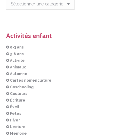
Articles
Activités enfant
✪ 0-3 ans
✪ 3-6 ans
✪ Activité
✪ Animaux
✪ Automne
✪ Cartes nomenclature
✪ Coschooling
✪ Couleurs
✪ Écriture
✪ Éveil
✪ Fêtes
✪ Hiver
✪ Lecture
✪ Mémoire