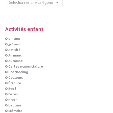
Articles
Activités enfant
✪ 0-3 ans
✪ 3-6 ans
✪ Activité
✪ Animaux
✪ Automne
✪ Cartes nomenclature
✪ Coschooling
✪ Couleurs
✪ Écriture
✪ Éveil
✪ Fêtes
✪ Hiver
✪ Lecture
✪ Mémoire