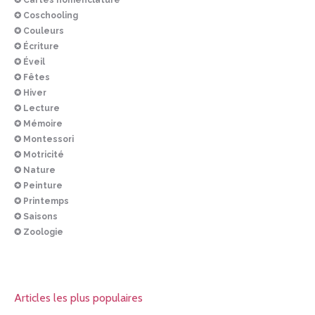
✪ Cartes nomenclature
✪ Coschooling
✪ Couleurs
✪ Écriture
✪ Éveil
✪ Fêtes
✪ Hiver
✪ Lecture
✪ Mémoire
✪ Montessori
✪ Motricité
✪ Nature
✪ Peinture
✪ Printemps
✪ Saisons
✪ Zoologie
Articles les plus populaires