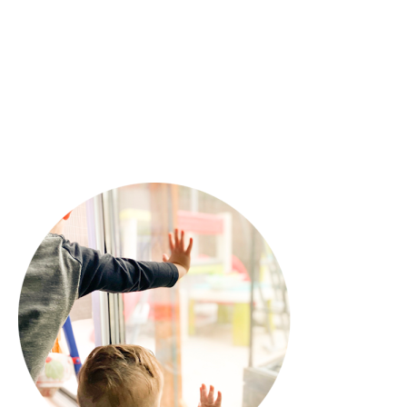
J’ai testé : le service d’impression
MonFairePart.com