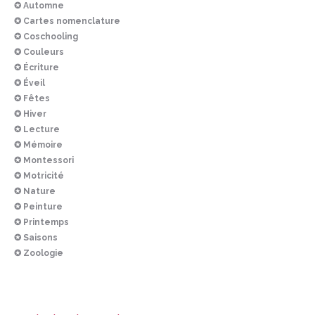
✪ Automne
✪ Cartes nomenclature
✪ Coschooling
✪ Couleurs
✪ Écriture
✪ Éveil
✪ Fêtes
✪ Hiver
✪ Lecture
✪ Mémoire
✪ Montessori
✪ Motricité
✪ Nature
✪ Peinture
✪ Printemps
✪ Saisons
✪ Zoologie