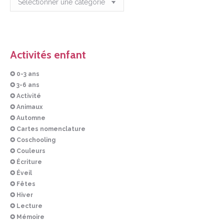
Activités enfant
✪ 0-3 ans
✪ 3-6 ans
✪ Activité
✪ Animaux
✪ Automne
✪ Cartes nomenclature
✪ Coschooling
✪ Couleurs
✪ Écriture
✪ Éveil
✪ Fêtes
✪ Hiver
✪ Lecture
✪ Mémoire