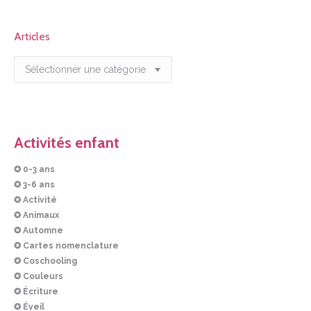
Articles
Articles
Activités enfant
✪ 0-3 ans
✪ 3-6 ans
✪ Activité
✪ Animaux
✪ Automne
✪ Cartes nomenclature
✪ Coschooling
✪ Couleurs
✪ Écriture
✪ Éveil