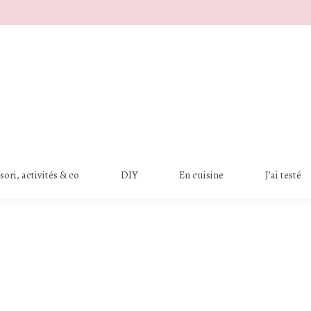
ori, activités & co
DIY
En cuisine
J’ai testé