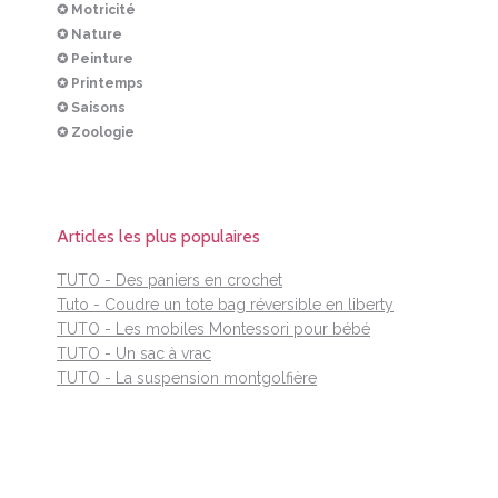
✪ Motricité
✪ Nature
✪ Peinture
✪ Printemps
✪ Saisons
✪ Zoologie
Articles les plus populaires
TUTO - Des paniers en crochet
Tuto - Coudre un tote bag réversible en liberty
TUTO - Les mobiles Montessori pour bébé
TUTO - Un sac à vrac
TUTO - La suspension montgolfière