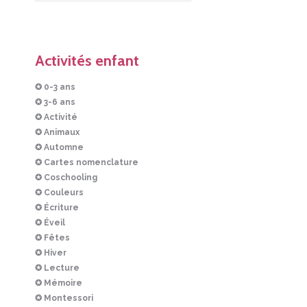
Activités enfant
✪ 0-3 ans
✪ 3-6 ans
✪ Activité
✪ Animaux
✪ Automne
✪ Cartes nomenclature
✪ Coschooling
✪ Couleurs
✪ Écriture
✪ Éveil
✪ Fêtes
✪ Hiver
✪ Lecture
✪ Mémoire
✪ Montessori