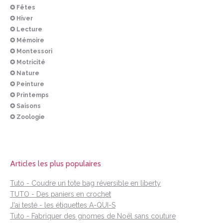
✪ Fêtes
✪ Hiver
✪ Lecture
✪ Mémoire
✪ Montessori
✪ Motricité
✪ Nature
✪ Peinture
✪ Printemps
✪ Saisons
✪ Zoologie
Articles les plus populaires
Tuto - Coudre un tote bag réversible en liberty
TUTO - Des paniers en crochet
J'ai testé - les étiquettes A-QUI-S
Tuto - Fabriquer des gnomes de Noël sans couture