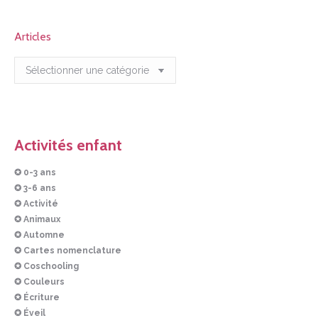
Articles
Articles
Activités enfant
✪ 0-3 ans
✪ 3-6 ans
✪ Activité
✪ Animaux
✪ Automne
✪ Cartes nomenclature
✪ Coschooling
✪ Couleurs
✪ Écriture
✪ Éveil