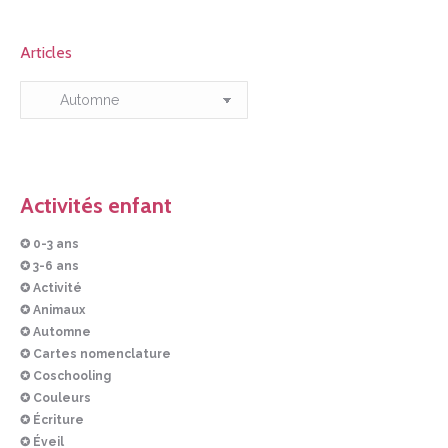
Articles
Articles
Activités enfant
✪ 0-3 ans
✪ 3-6 ans
✪ Activité
✪ Animaux
✪ Automne
✪ Cartes nomenclature
✪ Coschooling
✪ Couleurs
✪ Écriture
✪ Éveil