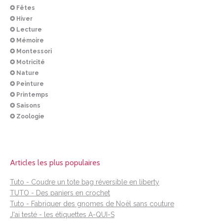
✪ Fêtes
✪ Hiver
✪ Lecture
✪ Mémoire
✪ Montessori
✪ Motricité
✪ Nature
✪ Peinture
✪ Printemps
✪ Saisons
✪ Zoologie
Articles les plus populaires
Tuto - Coudre un tote bag réversible en liberty
TUTO - Des paniers en crochet
Tuto - Fabriquer des gnomes de Noël sans couture
J'ai testé - les étiquettes A-QUI-S