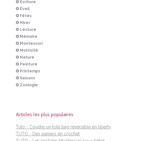
✪ Écriture
✪ Éveil
✪ Fêtes
✪ Hiver
✪ Lecture
✪ Mémoire
✪ Montessori
✪ Motricité
✪ Nature
✪ Peinture
✪ Printemps
✪ Saisons
✪ Zoologie
Articles les plus populaires
Tuto - Coudre un tote bag réversible en liberty
TUTO - Des paniers en crochet
TUTO - Les mobiles Montessori pour bébé