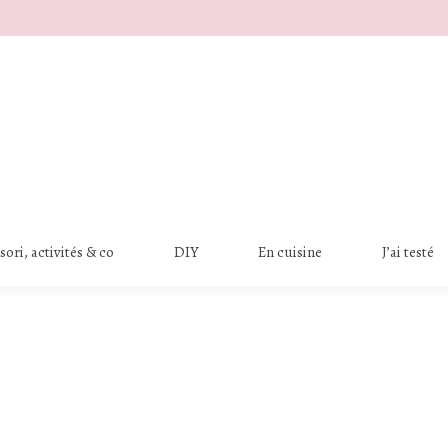
ori, activités & co
DIY
En cuisine
J’ai testé