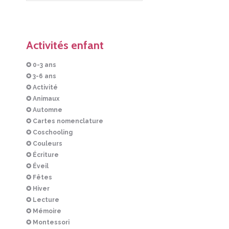
Activités enfant
✪ 0-3 ans
✪ 3-6 ans
✪ Activité
✪ Animaux
✪ Automne
✪ Cartes nomenclature
✪ Coschooling
✪ Couleurs
✪ Écriture
✪ Éveil
✪ Fêtes
✪ Hiver
✪ Lecture
✪ Mémoire
✪ Montessori