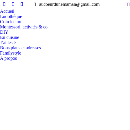
S
aucoeurdunemaman@gmail.com
Facebook
Instagram
Pinterest
Accueil
page
page
page
Ludothèque
opens
opens
opens
Coin lecture
in
in
in
Montessori, activités & co
DIY
new
new
new
En cuisine
window
window
window
J’ai testé
Bons plans et adresses
Familystyle
A propos