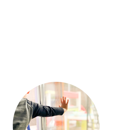
J’ai testé : le Buggypod Lite
Mes essentiels puériculture