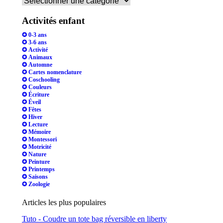
Activités enfant
✪ 0-3 ans
✪ 3-6 ans
✪ Activité
✪ Animaux
✪ Automne
✪ Cartes nomenclature
✪ Coschooling
✪ Couleurs
✪ Écriture
✪ Éveil
✪ Fêtes
✪ Hiver
✪ Lecture
✪ Mémoire
✪ Montessori
✪ Motricité
✪ Nature
✪ Peinture
✪ Printemps
✪ Saisons
✪ Zoologie
Articles les plus populaires
Tuto - Coudre un tote bag réversible en liberty