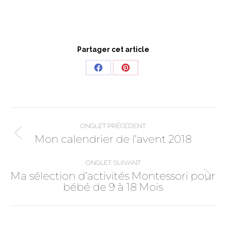
Partager cet article
Share
Share
on
on
Facebook
Pinterest
Navigation
de
ONGLET PRÉCÉDENT
commentaire
Mon calendrier de l’avent 2018
Onglet
précédent
ONGLET SUIVANT
Ma sélection d’activités Montessori pour
Onglet
bébé de 9 à 18 Mois
suivant