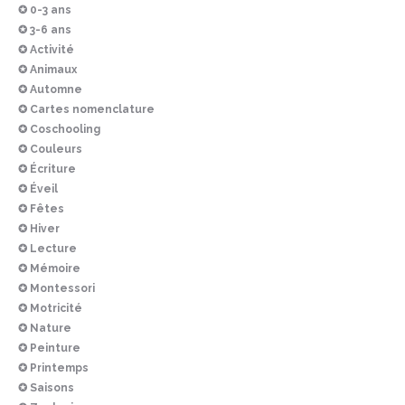
✪ 0-3 ans
✪ 3-6 ans
✪ Activité
✪ Animaux
✪ Automne
✪ Cartes nomenclature
✪ Coschooling
✪ Couleurs
✪ Écriture
✪ Éveil
✪ Fêtes
✪ Hiver
✪ Lecture
✪ Mémoire
✪ Montessori
✪ Motricité
✪ Nature
✪ Peinture
✪ Printemps
✪ Saisons