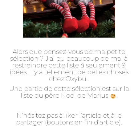
Alors que pensez-vous de ma petite
sélection ? J’ai eu beaucoup de mal à
restreindre cette liste à seulement 9
idées. Il y a tellement de belles choses
chez Oxybul.
Une partie de cette sélection est sur la
liste du père Noël de Marius
.
N’hésitez pas à liker l’article et à le
partager (boutons en fin d’article).