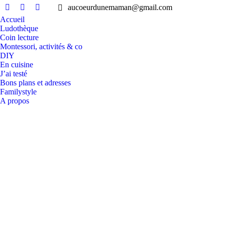
aucoeurdunemaman@gmail.com
Facebook
Instagram
Pinterest
Accueil
page
page
page
Ludothèque
opens
opens
opens
Coin lecture
in
in
in
Montessori, activités & co
DIY
new
new
new
En cuisine
window
window
window
J’ai testé
Bons plans et adresses
Familystyle
A propos