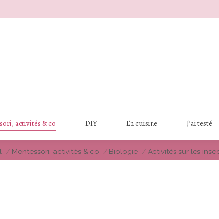
ori, activités & co
DIY
En cuisine
J’ai testé
es ici :
l
Montessori, activités & co
Biologie
Activités sur les inse