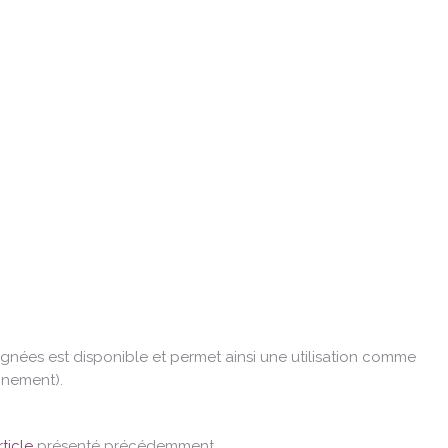
ignées est disponible et permet ainsi une utilisation comme
nnement).
rticle
présenté précédemment.