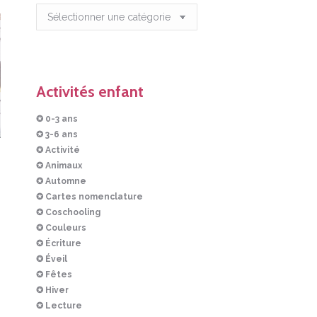
Articles
Activités enfant
✪ 0-3 ans
✪ 3-6 ans
✪ Activité
✪ Animaux
✪ Automne
✪ Cartes nomenclature
✪ Coschooling
✪ Couleurs
✪ Écriture
✪ Éveil
✪ Fêtes
✪ Hiver
✪ Lecture