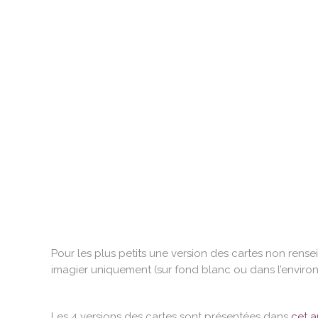
Pour les plus petits une version des cartes non rense
imagier uniquement (sur fond blanc ou dans l’enviro
Les 4 versions des cartes sont présentées dans
cet a