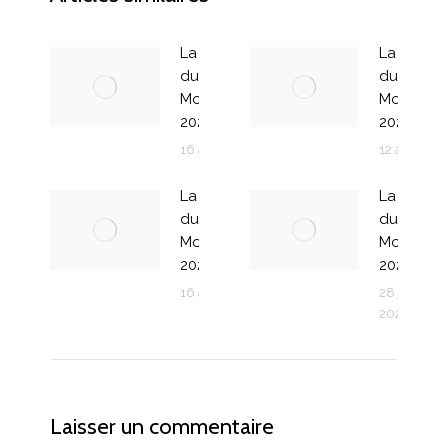
La Poutre
La Poutre
du temps
du temps
Montessori
Montesso
2025-2026
2024-202
16 août 2025
12 août 20
La poutre
La poutre
du temps
du temps
Montessori
Montesso
2023-2024
2022-202
16 août 2023
28 juillet
2022
Laisser un commentaire