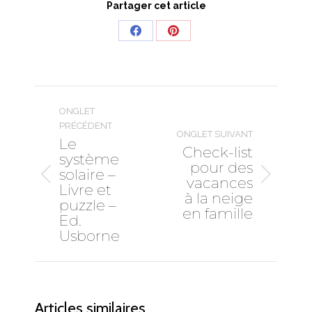
Partager cet article
Share
Share
on
on
Facebook
Pinterest
Navigation
de
ONGLET
commentaire
PRÉCÉDENT
ONGLET SUIVANT
Le
Check-list
système
pour des
solaire –
vacances
Onglet
Onglet
Livre et
à la neige
précédent
suivant
puzzle –
en famille
Ed.
Usborne
Articles similaires