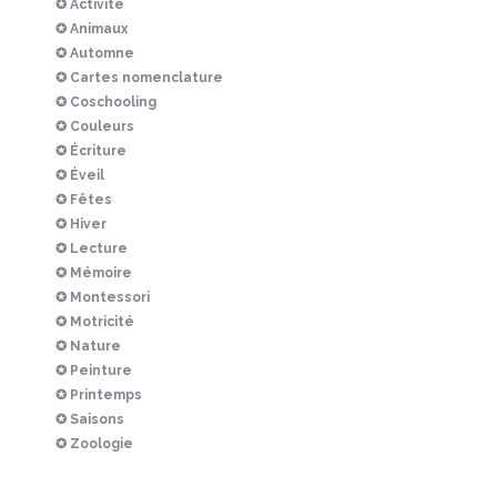
✪ Activité
✪ Animaux
✪ Automne
✪ Cartes nomenclature
✪ Coschooling
✪ Couleurs
✪ Écriture
✪ Éveil
✪ Fêtes
✪ Hiver
✪ Lecture
✪ Mémoire
✪ Montessori
✪ Motricité
✪ Nature
✪ Peinture
✪ Printemps
✪ Saisons
✪ Zoologie