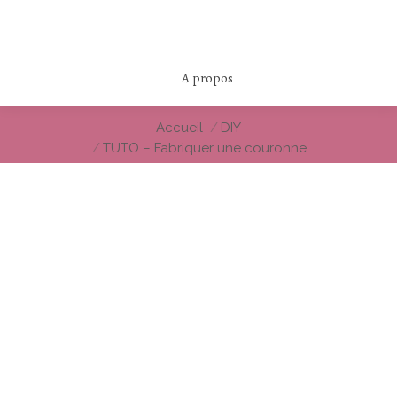
A propos
Vous êtes ici :
Accueil
DIY
TUTO – Fabriquer une couronne…