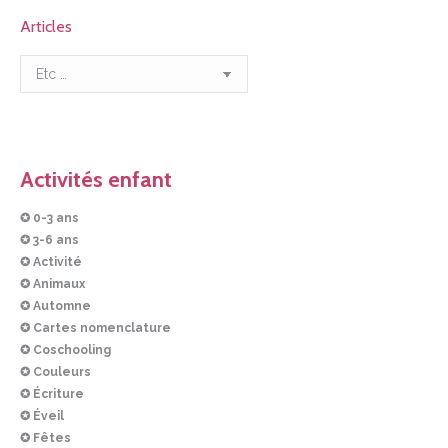
Articles
Articles
Activités enfant
✪ 0-3 ans
✪ 3-6 ans
✪ Activité
✪ Animaux
✪ Automne
✪ Cartes nomenclature
✪ Coschooling
✪ Couleurs
✪ Écriture
✪ Éveil
✪ Fêtes