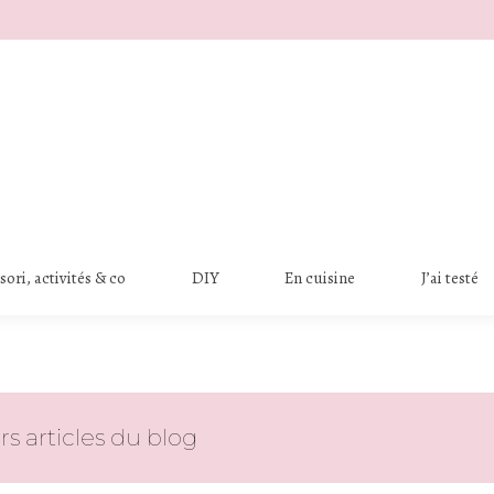
ori, activités & co
DIY
En cuisine
J’ai testé
rs articles du blog