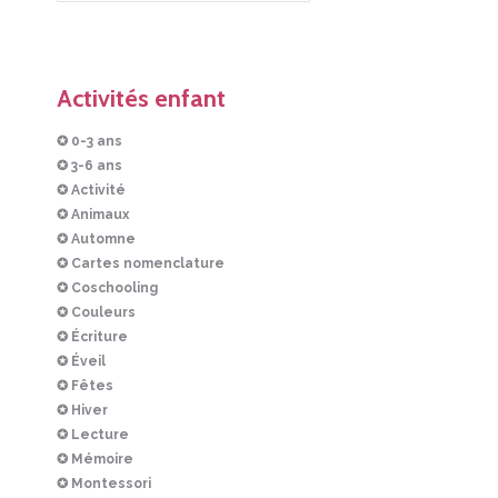
Activités enfant
✪ 0-3 ans
✪ 3-6 ans
✪ Activité
✪ Animaux
✪ Automne
✪ Cartes nomenclature
✪ Coschooling
✪ Couleurs
✪ Écriture
✪ Éveil
✪ Fêtes
✪ Hiver
✪ Lecture
✪ Mémoire
✪ Montessori