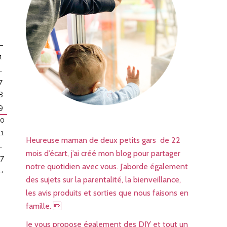
←
1
…
7
8
9
10
11
Heureuse maman de deux petits gars de 22
…
mois d’écart, j’ai créé mon blog pour partager
17
notre quotidien avec vous. J’aborde également
→
des sujets sur la parentalité, la bienveillance,
les avis produits et sorties que nous faisons en
famille. 
Je vous propose également des DIY et tout un