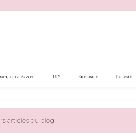
ori, activités & co
DIY
En cuisine
J’ai testé
rs articles du blog