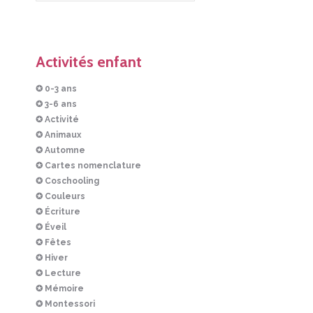
Activités enfant
✪ 0-3 ans
✪ 3-6 ans
✪ Activité
✪ Animaux
✪ Automne
✪ Cartes nomenclature
✪ Coschooling
✪ Couleurs
✪ Écriture
✪ Éveil
✪ Fêtes
✪ Hiver
✪ Lecture
✪ Mémoire
✪ Montessori